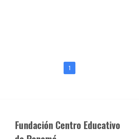
SOBRE NOSOTROS
Nuestra Historia
El Centro Islámico en Panamá crece desde 1996, formando estudiantes
y apoyando a la comunidad. Se construye una nueva mezquita en La
Chorrera con capacidad para 2,000 personas
Fundación Centro Educativo de Panamá
May 02, 2025
•
•
1
Fundación Centro Educativo
de Panamá