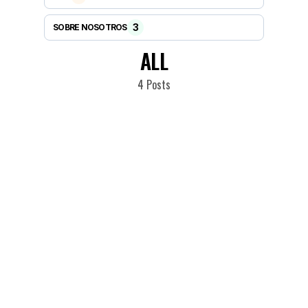
3
SOBRE NOSOTROS
ALL
4
Posts
FIQH
Decir "Bismillah" antes de comer – Una sunnah
olvidada con grandes recompensas
Decir "Bismillah" antes de comer es una de las sunnahs más fáciles de
practicar diariamente. Este simple acto tiene beneficios espirituales,
protege de la intervención del Shaytán y conecta nuestras acciones
cotidianas con el recuerdo de Allah
Fundación Centro Educativo de Panamá
May 09, 2025
•
•